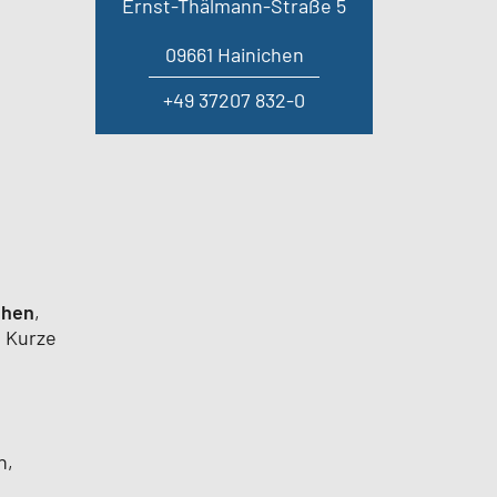
Ernst-Thälmann-Straße 5
09661 Hainichen
+49 37207 832-0
chen
,
. Kurze
n,