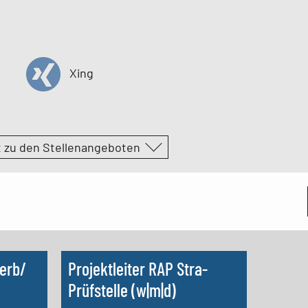
Xing
t zu den Stellenangeboten
erb/
Projektleiter RAP Stra-
Prüfstelle (w|m|d)