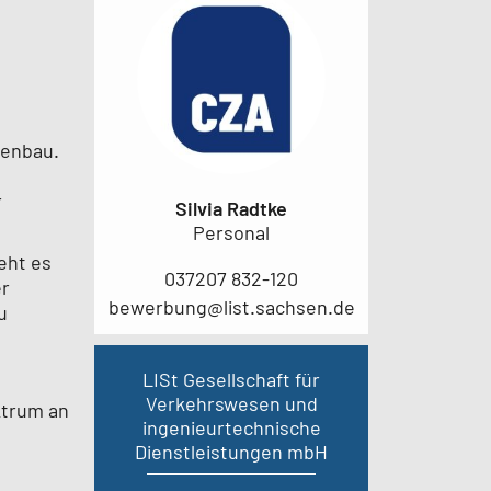
ßenbau.
r
Silvia Radtke
Personal
eht es
037207 832-120
er
bewerbung@list.sachsen.de
u
LISt Gesellschaft für
Verkehrswesen und
ktrum an
ingenieurtechnische
Dienstleistungen mbH