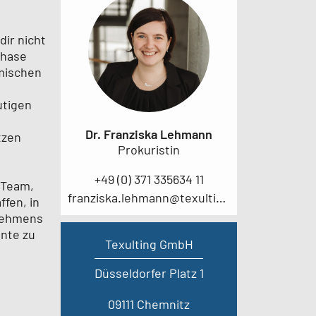
dir nicht
Phase
amischen
utigen
Dr. Franziska Lehmann
tzen
Prokuristin
+49 (0) 371 335634 11
 Team,
franziska.lehmann@texulting.com
fen, in
rnehmens
ente zu
Texulting GmbH
Düsseldorfer Platz 1
09111 Chemnitz