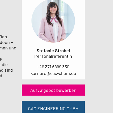
ffen.
Ideen –
amen und
Stefanie Strobel
Personalreferentin
e
 die
+49 371 6899 330
ng sind
karriere@cac-chem.de
nd
Auf Angebot bewerben
CAC ENGINEERING GMBH