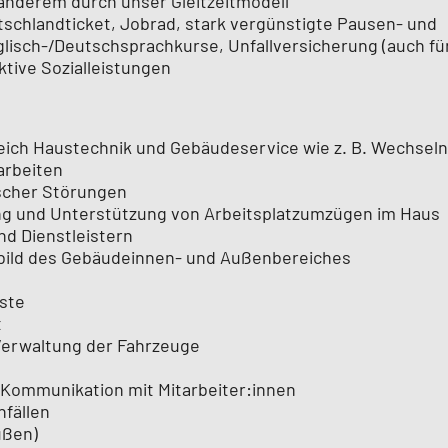
r anderem durch unser Gleitzeitmodell
tschlandticket, Jobrad, stark vergünstigte Pausen- und
lisch-/Deutschsprachkurse, Unfallversicherung (auch fü
ktive Sozialleistungen
eich Haustechnik und Gebäudeservice wie z. B. Wechseln
arbeiten
ischer Störungen
ung und Unterstützung von Arbeitsplatzumzügen im Haus
 Dienstleistern
bild des Gebäudeinnen- und Außenbereiches
nste
t
Verwaltung der Fahrzeuge
 Kommunikation mit Mitarbeiter:innen
fällen
ußen)