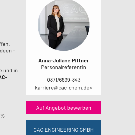
ffen.
Ideen –
Anna-Juliane Pittner
Personalreferentin
e und in
AC-
0371/6899-343
karriere@cac-chem.de>
Auf Angebot bewerben
 %
CAC ENGINEERING GMBH