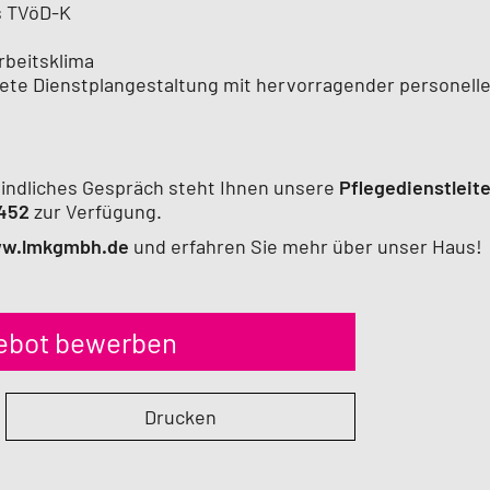
es TVöD-K
beitsklima
htete Dienstplangestaltung mit hervorragender personelle
bindliches Gespräch steht Ihnen unsere
Pflegedienstleite
1452
zur Verfügung.
w.lmkgmbh.de
und erfahren Sie mehr über unser Haus!
gebot bewerben
Drucken