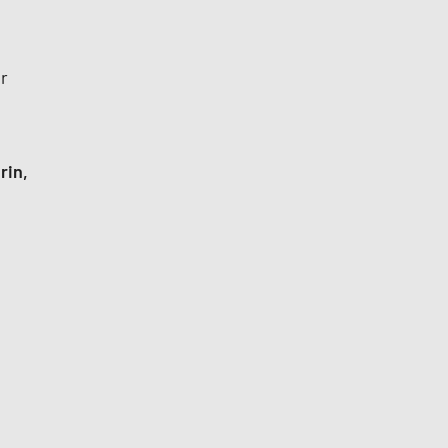
r
rin,