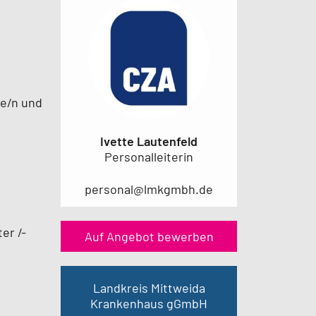
te/n und
Ivette Lautenfeld
Personalleiterin
personal@lmkgmbh.de
er /-
Auf Angebot bewerben
Landkreis Mittweida
Krankenhaus gGmbH