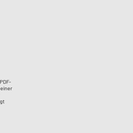
 PDF-
deiner
r
gt