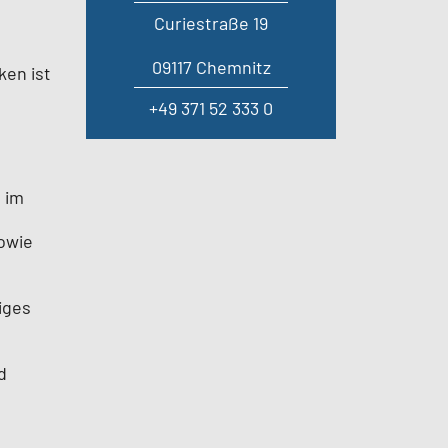
Curiestraße 19
09117 Chemnitz
ken ist
+49 371 52 333 0
 im
owie
iges
d