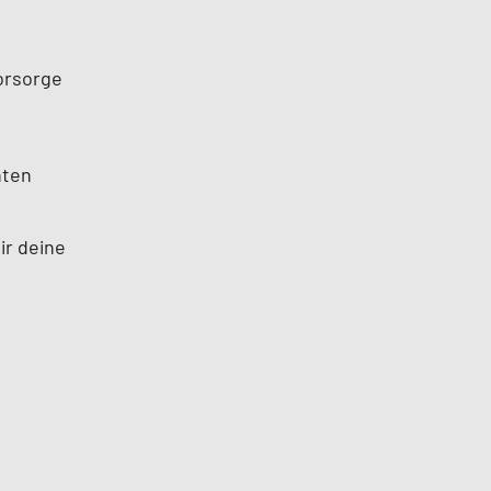
orsorge
nten
ir deine