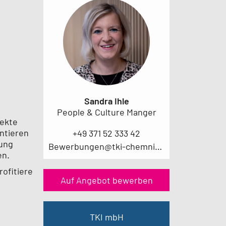
Sandra Ihle
People & Culture Manger
jekte
ntieren
+49 371 52 333 42
nung
Bewerbungen@tki-chemnitz.de
en.
rofitiere
Auf Angebot bewerben
TKI mbH